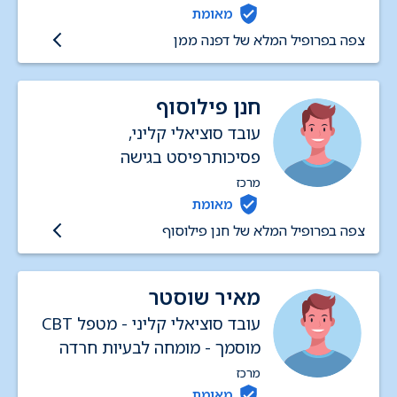
בקליניקה פרטית באשקלון.
מאומת
מאמינה שבאנו לכאן כדי לחיות
צפה בפרופיל המלא של דפנה ממן
חיים טובים וצריך להפוך כל אבן
בדרך אל האושר. ביחד נגיע הכי
חנן פילוסוף
רחוק שאפשר :_)
עובד סוציאלי קליני,
פסיכותרפיסט בגישה
פסיכו-דינאמית אנליטית
מרכז
מאומת
צפה בפרופיל המלא של חנן פילוסוף
מאיר שוסטר
עובד סוציאלי קליני - מטפל CBT
מוסמך - מומחה לבעיות חרדה
מרכז
מאומת