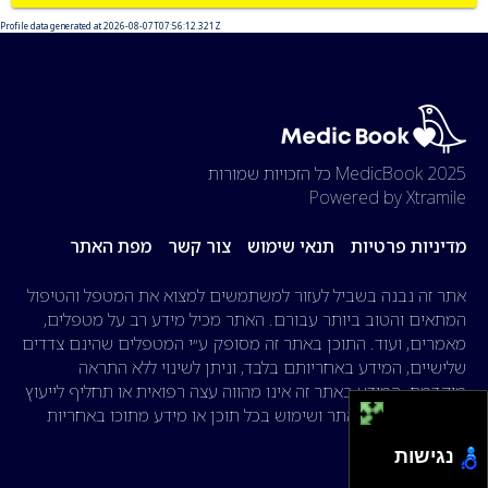
Profile data generated at 2026-08-07T07:56:12.321Z
2025 MedicBook
כל הזכויות שמורות
Powered by Xtramile
מדיניות פרטיות
תנאי שימוש
צור קשר
מפת האתר
אתר זה נבנה בשביל לעזור למשתמשים למצוא את המטפל והטיפול
המתאים והטוב ביותר עבורם. האתר מכיל מידע רב על מטפלים,
מאמרים, ועוד. התוכן באתר זה מסופק ע״י המטפלים שהינם צדדים
שלישיים, המידע באחריותם בלבד, וניתן לשינוי ללא התראה
מוקדמת. המידע באתר זה אינו מהווה עצה רפואית או תחליף לייעוץ
רפואי. הגלישה באתר ושימוש בכל תוכן או מידע מתוכו באחריות
הגולש בלבד.
נגישות