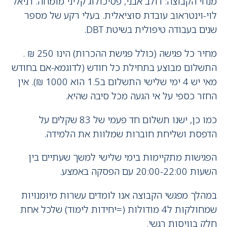
מנחי הקבוצה: דולב אבני, פסיכולוג קליני מומחה. דניאל
לוי-וינטראוב עובדת סוציאלית. בעלי רקע של מספר
שנים בעבודה טיפולית בשיטת DBT.
מחיר כל פגישה (כולל פגישת ההכרות) הינו 250 ₪ .
התשלום מבוצע בתחילת כל חודש (לדוגמא-אם בחודש
מאי יש 4 ימי שלישי התשלום ב1.5 הוא 1000 ₪). אין
החזר כספי על אי הגעה מכל סיבה שהיא.
כמו כן, ישנו תשלום חד פעמי של 83 שקלים על
הדפסת ושליחת חוברות שמלוות את הלמידה.
הפגישות מתקיימות בימי שלישי למשך שעתיים בין
השעות 20:00-22:00 עם הפסקה באמצע.
במהלך מפגשי הקבוצה אנו לומדים עשרות מיומנויות
שמחולקות ל4 מודולות (=יחידות לימוד) שלכל אחת
חלק בוויסות רגשי.