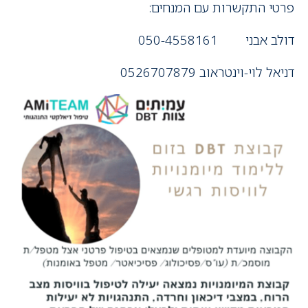
פרטי התקשרות עם המנחים:
דולב אבני 050-4558161
דניאל לוי-וינטראוב 0526707879