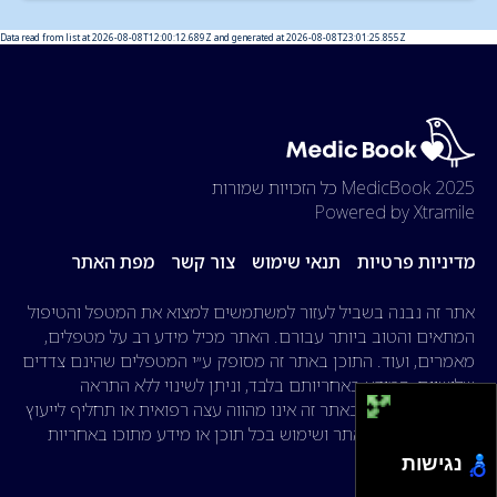
Data read from list at 2026-08-08T12:00:12.689Z and generated at 2026-08-08T23:01:25.855Z
2025 MedicBook
כל הזכויות שמורות
Powered by Xtramile
מדיניות פרטיות
תנאי שימוש
צור קשר
מפת האתר
אתר זה נבנה בשביל לעזור למשתמשים למצוא את המטפל והטיפול
המתאים והטוב ביותר עבורם. האתר מכיל מידע רב על מטפלים,
מאמרים, ועוד. התוכן באתר זה מסופק ע״י המטפלים שהינם צדדים
שלישיים, המידע באחריותם בלבד, וניתן לשינוי ללא התראה
מוקדמת. המידע באתר זה אינו מהווה עצה רפואית או תחליף לייעוץ
רפואי. הגלישה באתר ושימוש בכל תוכן או מידע מתוכו באחריות
הגולש בלבד.
נגישות