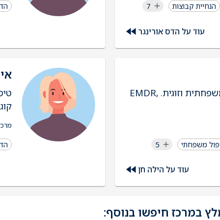
הנחיית קבוצות
7
הדר
עוד על הדס אורינגר
איל
עובדת סוציאלית, מטפלת משפחתית וזוגית. EMDR,
טיפ
קוגנ
מרכז
פול משפחתי
5
הדר
עוד על הילה חן
ץ במרכז חיפשו בנוסף: