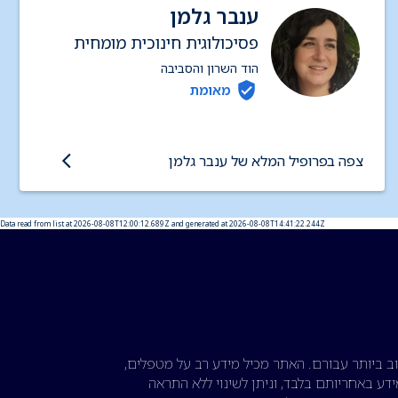
ענבר גלמן
פסיכולוגית חינוכית מומחית
הוד השרון והסביבה
מאומת
צפה בפרופיל המלא של ענבר גלמן
Data read from list at 2026-08-08T12:00:12.689Z and generated at 2026-08-08T14:41:22.244Z
 ביותר עבורם. האתר מכיל מידע רב על מטפלים,
דע באחריותם בלבד, וניתן לשינוי ללא התראה