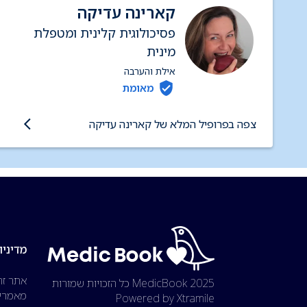
קארינה עדיקה
פסיכולוגית קלינית ומטפלת
מינית
אילת והערבה
מאומת
צפה בפרופיל המלא של קארינה עדיקה
מדיניו
אתר זה
2025 MedicBook
כל הזכויות שמורות
מאמרים
Powered by Xtramile