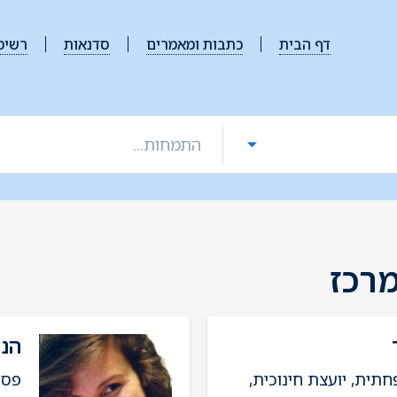
דף הבית
כתבות ומאמרים
סדנאות
רשימ
רכז
הני
תית, יועצת חינוכית,
פסי