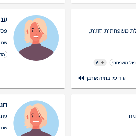
ענת
ת משפחתית וזוגית,
פסי
שרון
הדר
פול משפחתי
6
עוד על בתיה אורבך
חגי
ית
עוב
שרון