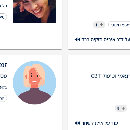
תל א
טיפ
יעוץ חינוכי
1
על ד"ר איריס חזקיה ברד
זמי
מי וטיפול CBT
פסי
בקעת
DR
3
עוד על אילנה שחר