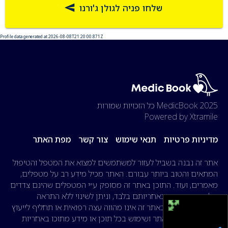
שלחו פניה לגולן ג'ורנו
Profile data generated at 2026-08-08T21:20:00.871Z
2025 MedicBook
כל הזכויות שמורות
Powered by Xtramile
מדיניות פרטיות
תנאי שימוש
צור קשר
מפת האתר
אתר זה נבנה בשביל לעזור למשתמשים למצוא את המטפל והטיפול
המתאים והטוב ביותר עבורם. האתר מכיל מידע רב על מטפלים,
מאמרים, ועוד. התוכן באתר זה מסופק ע״י המטפלים שהינם צדדים
שלישיים, המידע באחריותם בלבד, וניתן לשינוי ללא התראה
מוקדמת. המידע באתר זה אינו מהווה עצה רפואית או תחליף לייעוץ
רפואי. הגלישה באתר ושימוש בכל תוכן או מידע מתוכו באחריות