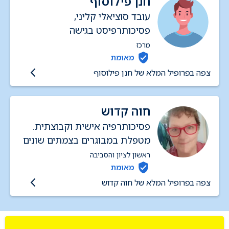
חנן פילוסוף
עובד סוציאלי קליני,
פסיכותרפיסט בגישה
פסיכו-דינאמית אנליטית
מרכז
מאומת
צפה בפרופיל המלא של חנן פילוסוף
חוה קדוש
פסיכותרפיה אישית וקבוצתית.
מטפלת במבוגרים בצמתים שונים
בחיים. משלבת בשיחה גם עבודת
ראשון לציון והסביבה
גופ-נפש, מיינדפולנס ועוד שיטות
מאומת
מיקוד בחוויה.
צפה בפרופיל המלא של חוה קדוש