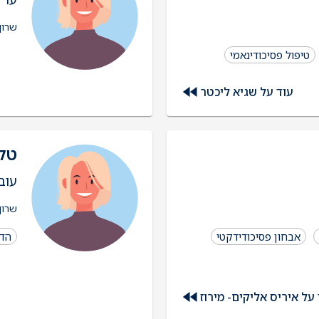
שרון
טיפול פסיכודינאמי
עוד על שגיא ליכטר
טל
עוב
שרון
אבחון פסיכודידקטי
הדר
על איריס אליקים- מירוז