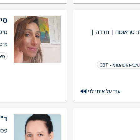
סיו
ת: טראומה | חרדה |
טיפ
מרכז
טיפ
בי-התנהגותי - CBT
עוד על איתי לוי
ד"
פסי