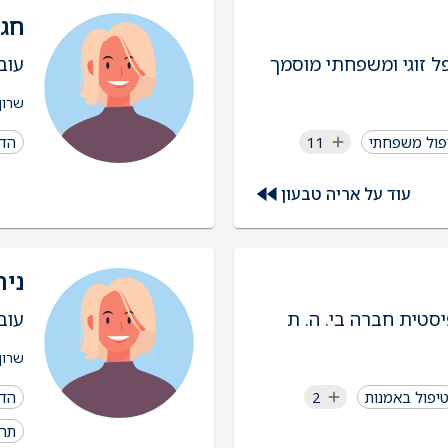
חגי
פל זוגי ומשפחתי מוסמך
עוב
שרון
פול משפחתי
11
הדר
עוד על אריה טבעון
ניר
בי. ה. ת
עוב
שרון
יפול באמנות
2
הדר
תרפ