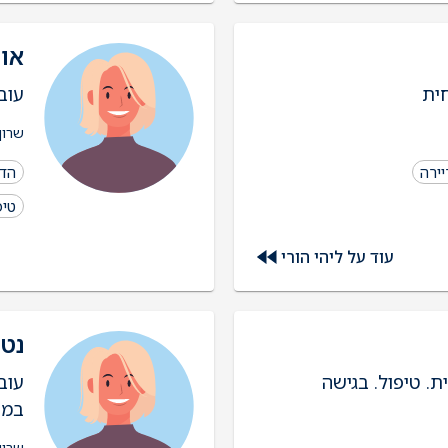
או
ית
עוב
שרון
יירה
הדר
טיפ
עוד על ליהי הורי
נטל
ת. טיפול. בגישה
עוב
במש
שרון