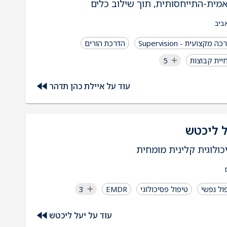
אמית-התייחסותית, תוך שילוב כלים
גותיים-קוגניטיביים.
ביב
ה מקצועית - Supervision
הדרכת הורים
יית קבוצות
5
עוד על איילת כהן תדהר
 ליכטש
כולוגית קלינית מומחית
ול נפשי
טיפול פסיכולוגי
EMDR
3
עוד על יעל ליכטש