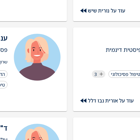
עוד על נורית שיש
ענת
יסטית דינמית
פסי
שרון
יפול פסיכולוגי
3
הדר
טיפ
עוד על אורית נבו דלל
ד"ר
עו"