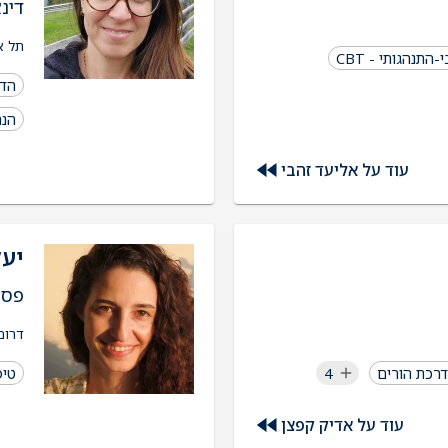
דינ
התנה
תל א
התנהגותי - CBT
הדרכ
הנח
עוד על אליעד זהבי
יעל
פסי
דרום
רכת הורים
4
טיפ
עוד על אדיק קפצן