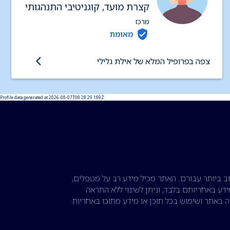
קצרת מועד, קוגניטיבי התנהגותי
(CBT)
מרכז
מאומת
צפה בפרופיל המלא של אילת גלילי
Profile data generated at 2026-08-07T08:28:29.189Z
 ביותר עבורם. האתר מכיל מידע רב על מטפלים,
דע באחריותם בלבד, וניתן לשינוי ללא התראה
ה באתר ושימוש בכל תוכן או מידע מתוכו באחריות