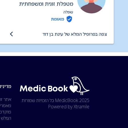
מטפלת זוגית ומשפחתית
מוסמכת
שפלה
מאומת
צפה בפרופיל המלא של עינת בן דוד
מדיניו
אתר זה
2025 MedicBook
כל הזכויות שמורות
מאמרים
Powered by Xtramile
מוקדמת
הגולש 