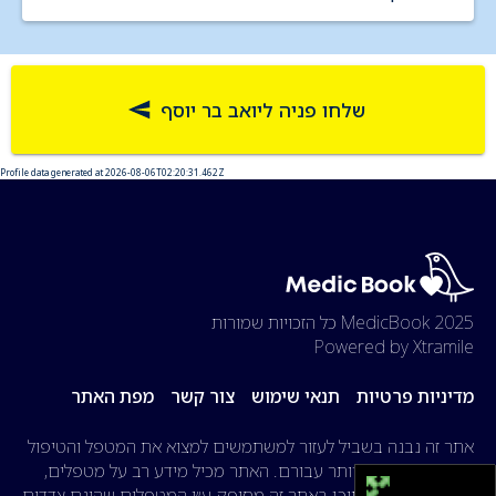
שלחו פניה ליואב בר יוסף
Profile data generated at 2026-08-06T02:20:31.462Z
2025 MedicBook
כל הזכויות שמורות
Powered by Xtramile
מדיניות פרטיות
תנאי שימוש
צור קשר
מפת האתר
אתר זה נבנה בשביל לעזור למשתמשים למצוא את המטפל והטיפול
המתאים והטוב ביותר עבורם. האתר מכיל מידע רב על מטפלים,
מאמרים, ועוד. התוכן באתר זה מסופק ע״י המטפלים שהינם צדדים