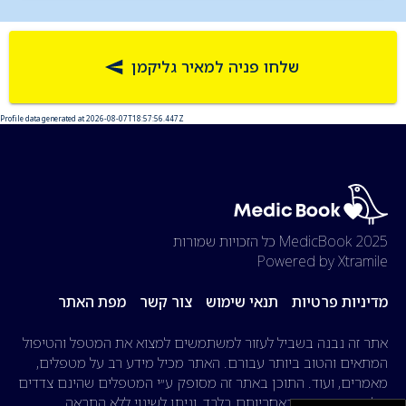
שלחו פניה למאיר גליקמן
Profile data generated at 2026-08-07T18:57:56.447Z
2025 MedicBook
כל הזכויות שמורות
Powered by Xtramile
מדיניות פרטיות
תנאי שימוש
צור קשר
מפת האתר
אתר זה נבנה בשביל לעזור למשתמשים למצוא את המטפל והטיפול
המתאים והטוב ביותר עבורם. האתר מכיל מידע רב על מטפלים,
מאמרים, ועוד. התוכן באתר זה מסופק ע״י המטפלים שהינם צדדים
שלישיים, המידע באחריותם בלבד, וניתן לשינוי ללא התראה