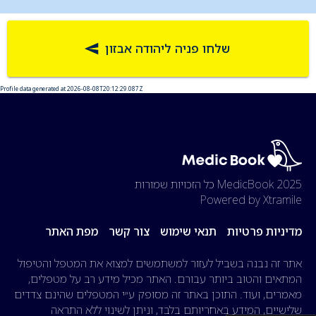
שלחו פניה ליהודה אבזון
Profile data generated at 2026-08-08T20:12:29.087Z
2025 MedicBook
כל הזכויות שמורות
Powered by Xtramile
מדיניות פרטיות
תנאי שימוש
צור קשר
מפת האתר
אתר זה נבנה בשביל לעזור למשתמשים למצוא את המטפל והטיפול
המתאים והטוב ביותר עבורם. האתר מכיל מידע רב על מטפלים,
מאמרים, ועוד. התוכן באתר זה מסופק ע״י המטפלים שהינם צדדים
שלישיים, המידע באחריותם בלבד, וניתן לשינוי ללא התראה